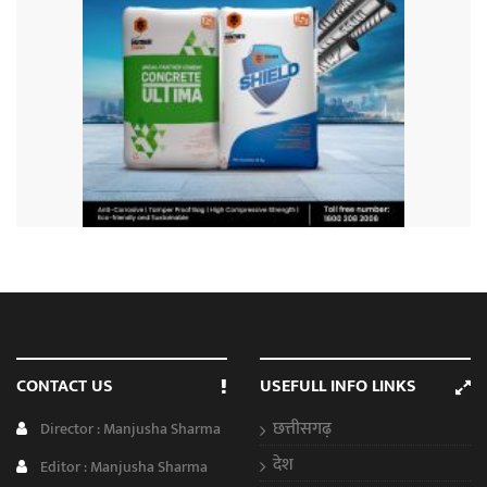
CONTACT US
USEFULL INFO LINKS
छत्तीसगढ़
Director : Manjusha Sharma
देश
Editor : Manjusha Sharma