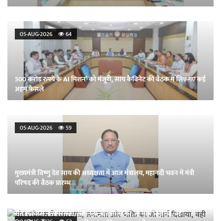
05-AUG-2026
64
500 करोड़ रुपये के AI मिशन’ को मंजूरी, साय कैबिनेट की बैठक में लिए गए कई
अहम फैसले
05-AUG-2026
59
मुख्यमंत्री विष्णु देव साय की अध्यक्षता में आज मंत्रालय, महानदी भवन में मंत्री
परिषद की बैठक प्रारम्भ
संत रविदास ने समरसता, समानता और भक्ति का जो मार्ग दिखाया, वही