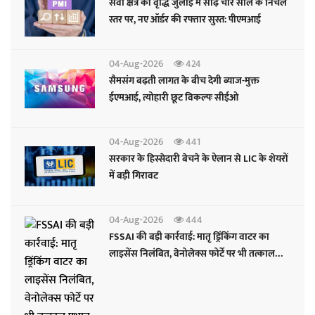
सेवा क्षेत्र की वृद्धि जुलाई में साढ़े चार साल के निचले
स्तर पर, नए ऑर्डर की रफ्तार सुस्त: पीएमआई
04-Aug-2026
424
सैमसंग बढ़ती लागत के बीच देगी ब्याज-मुक्त
ईएमआई, त्योहारी छूट विकल्पः सीईओ
04-Aug-2026
441
सरकार के हिस्सेदारी बेचने के ऐलान से LIC के शेयरों
में बड़ी गिरावट
04-Aug-2026
444
FSSAI की बड़ी कार्रवाई: मातृ ड्रिंकिंग वाटर का
लाइसेंस निलंबित, वेनोलेक्स फोर्टे पर भी तत्काल
प्रभाव से प्रतिबंध