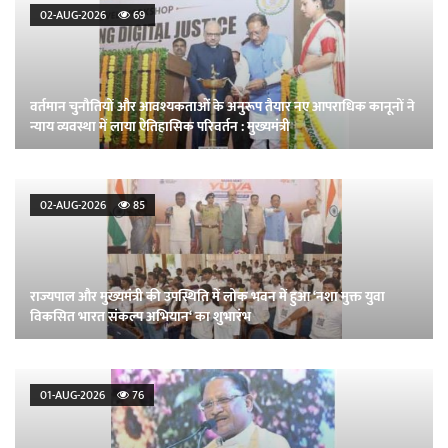
02-AUG-2026
69
वर्तमान चुनौतियों और आवश्यकताओं के अनुरूप तैयार नए आपराधिक कानूनों ने
न्याय व्यवस्था में लाया ऐतिहासिक परिवर्तन : मुख्यमंत्री
02-AUG-2026
85
राज्यपाल और मुख्यमंत्री की उपस्थिति में लोक भवन में हुआ ‘नशा मुक्त युवा
विकसित भारत संकल्प अभियान‘ का शुभारंभ
01-AUG-2026
76