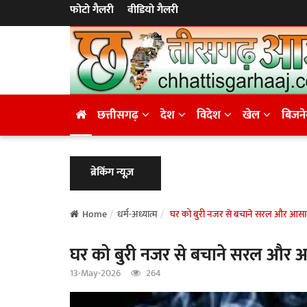
फोटो गैलरी
वीडियो गैलरी
छत्तीसगढ़
देश
विदेश
खेल
बिजन
ब्रेकिंग न्यूज़
Home
धर्म-अध्यात्म
घर को बुरी नजर से बचाने सरल और आसा
घर को बुरी नजर से बचाने सरल और
13-May-2026
264