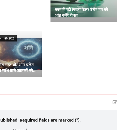
काम में नहीं लगता दिल? बेचैन मन को
शांत करेंगे ये रत्न
026
202
न राशि वाले जातकों को
ublished. Required fields are marked (*).