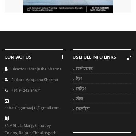
CONTACT US
USEFULL INFO LINKS
छत्तीसगढ़
Director : Manjusha Sharma
देश
Editor : Manjusha Sharma
विदेश
+91-94242 94671
खेल
chhattisgarhaaj11@gmail.com
बिजनेस
35 A Shala Marg, Chaubey
Colony, Raipur, Chhattisgarh