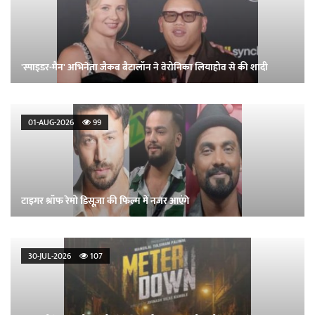
'स्पाइडर-मैन' अभिनेता जैकब बैटालॉन ने वेरोनिका लियाहोव से की शादी
01-AUG-2026
99
टाइगर श्रॉफ रेमो डिसूज़ा की फिल्म में नजर आएंगे
30-JUL-2026
107