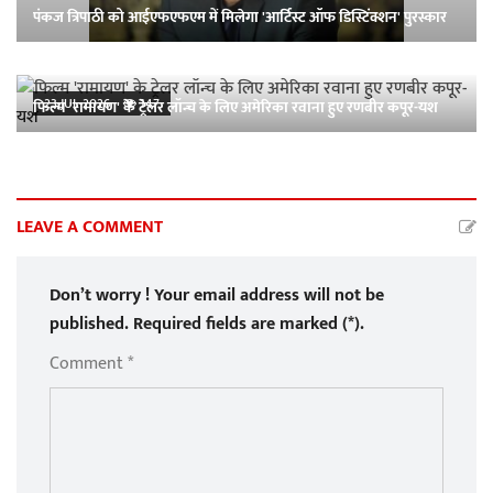
पंकज त्रिपाठी को आईएफएफएम में मिलेगा 'आर्टिस्ट ऑफ डिस्टिंक्शन' पुरस्कार
23-JUL-2026
147
फिल्म 'रामायण' के ट्रेलर लॉन्च के लिए अमेरिका रवाना हुए रणबीर कपूर-यश
LEAVE A COMMENT
Don’t worry ! Your email address will not be
published. Required fields are marked (*).
Comment *