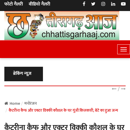
फोटो गैलरी
वीडियो गैलरी
T
o
g
g
ब्रेकिंग न्यूज़
l
e
/
N
a
Home
मनोरंजन
कैटरीना कैफ और एक्टर विक्की कौशल के घर गूंजी किलकारी, बेटे का हुआ जन्म
v
i
कैटरीना कैफ और एक्टर विक्की कौशल के घर
g