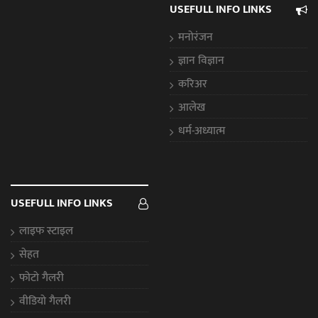
USEFULL INFO LINKS
मनोरंजन
ज्ञान विज्ञान
करिअर
आलेख
धर्म-अध्यात्म
USEFULL INFO LINKS
लाइफ स्टाइल
सेहत
फोटो गैलरी
वीडियो गैलरी