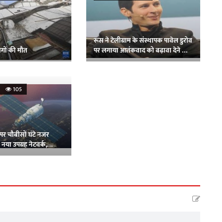
रूस ने टेलीग्राम के संस्थापक पावेल डुरोव
ोगों की मौत
पर लगाया आतंकवाद को बढ़ावा देने का
आरोप, जारी किया अंतरराष्ट्रीय अरेस्ट
वारंट
26
105
 पर चौबीसों घंटे नजर
नया उपग्रह नेटवर्क,