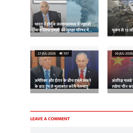
भारत ने होर्मुज जलडमरूमध्य में जहाजों
पर हालिया हमलों की सुरक्षा परिषद में
भूकंप से 13 ल
कड़ी निंदा की
27-JUL-2026
107
26-JUL-20
अमेरिका और ईरान के बीच हमले रुकने
अंतरिक्ष मलबे
के बाद ट्रंप से मुलाकात करेंगे नेतन्याहू
रखेगा चीन का 
तैनाती शुरू
LEAVE A COMMENT