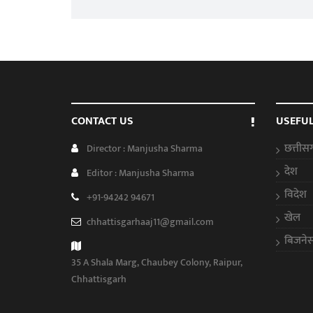
CONTACT US
USEFUL
छत्तीस
Director : Manjusha Sharma
देश
Editor : Manjusha Sharma
विदेश
+91-94242 94671
खेल
chhattisgarhaaj11@gmail.com
बिजने
35 A Shala Marg, Chaubey Colony, Raipur,
Chhattisgarh