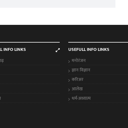
L INFO LINKS
USEFULL INFO LINKS
गढ़
मनोरंजन
ज्ञान विज्ञान
करिअर
आलेख
स
धर्म-अध्यात्म