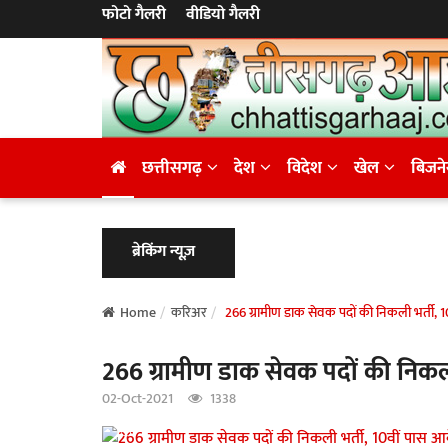
फोटो गैलरी
वीडियो गैलरी
छत्तीसगढ़
देश
विदेश
खेल
बिजन
ब्रेकिंग न्यूज़
Home
करिअर
266 ग्रामीण डाक सेवक पदों की निकली भर्ती, 1
266 ग्रामीण डाक सेवक पदों की निकली
02-Oct-2021
1338