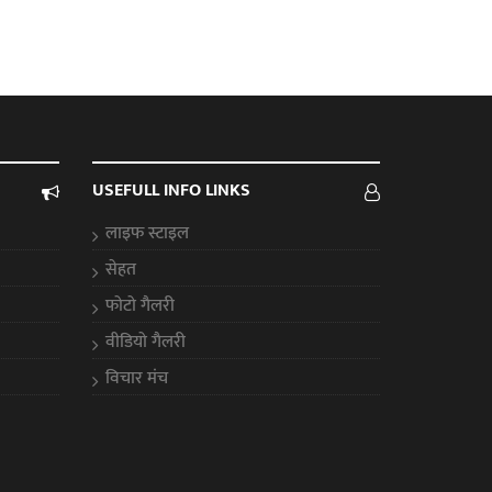
USEFULL INFO LINKS
लाइफ स्टाइल
सेहत
फोटो गैलरी
वीडियो गैलरी
विचार मंच