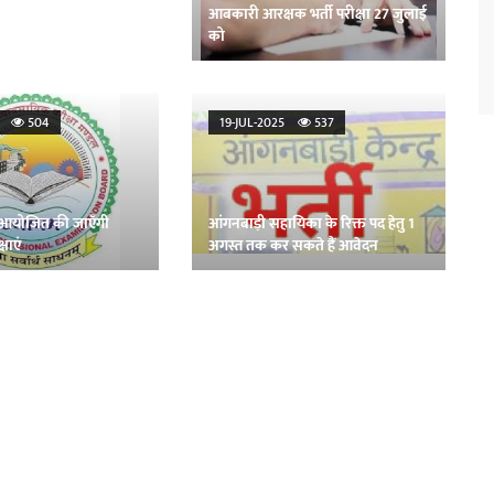
आबकारी आरक्षक भर्ती परीक्षा 27 जुलाई
को
25
504
19-JUL-2025
537
ें आयोजित की जाएँगी
आंगनबाड़ी सहायिका के रिक्त पद हेतु 1
्षाएं
अगस्त तक कर सकते हैं आवेदन