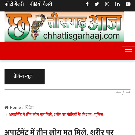
फोटो गैलरी
वीडियो गैलरी
T
o
g
g
ब्रेकिंग न्यूज़
l
e
/
N
a
Home
विदेश
अपार्टमेंट में तीन लोग मृत मिले, शरीर पर गोलियों के निशान : पुलिस
v
i
अपार्टमेंट में तीन लोग मृत मिले, शरीर पर
g