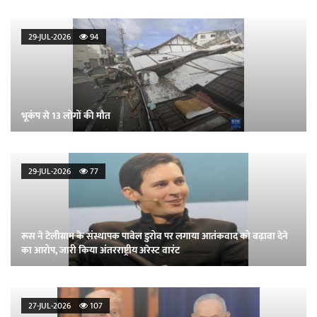
29-JUL-2026
94
भूकंप से 13 लोगों की मौत
29-JUL-2026
77
रूस ने टेलीग्राम के संस्थापक पावेल डुरोव पर लगाया आतंकवाद को बढ़ावा देने
का आरोप, जारी किया अंतरराष्ट्रीय अरेस्ट वारंट
27-JUL-2026
107