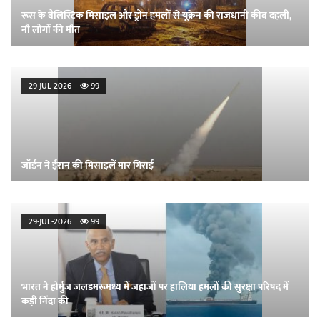
रूस के बैलिस्टिक मिसाइल और ड्रोन हमलों से यूक्रेन की राजधानी कीव दहली,
नौ लोगों की मौत
29-JUL-2026
99
जॉर्डन ने ईरान की मिसाइलें मार गिराईं
29-JUL-2026
99
भारत ने होर्मुज जलडमरूमध्य में जहाजों पर हालिया हमलों की सुरक्षा परिषद में
कड़ी निंदा की