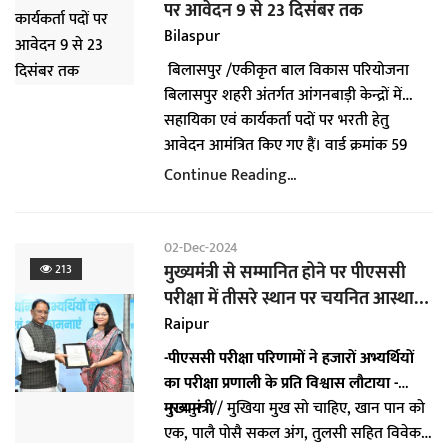
आम्रपाली हाऊसिंग बोर्ड अविनाश मेट्रोपॉलिश
समाप्ति पश्चात् अंतिम तिथि 16.12.2024 निर्धारित
पर आवेदन 9 से 23 दिसंबर तक
कोहका, ग्रीनवेली खम्हरिया अंतर्गत निर्मित/
की गयी है। निर्धारित तिथि के पश्चात् कोई भी
Bilaspur
निर्माणाधीन आवासों के आबंटन हेतु किरायेदारों
दावा.आपत्ति मान्य नहीं होगा।
बिलासपुर /एकीकृत बाल विकास परियोजना
से आवेदन आमंत्रित किये गये है।
बिलासपुर शहरी अंतर्गत आंगनबाड़ी केन्द्रों में
सहायिका एवं कार्यकर्ता पदों पर भरती हेतु
आवेदन आमंत्रित किए गए हैं। वार्ड क्रमांक 59
शहीद मंगल पाण्डे नगर, वार्ड 44 शंकर नगर, वार्ड
Continue Reading...
22 डॉ. भीमराव अम्बेडकर नगर के आंगनबाड़ी
केन्द्रों 83, 60, 10 में आंगनबाड़ी कार्यकर्ता एवं
वार्ड क्रमांक 50 बैरिस्टर छेदीलाल नगर, वार्ड
02-Dec-2024
क्रमांक 16 विष्णु नगर, वार्ड क्रमाकं 21
मुख्यमंत्री से सम्मानित होने पर पीएससी
213
गुरूघसीदास नगर, वार्ड क्रमांक 45 शहीद हेमू
परीक्षा में तीसरे स्थान पर चयनित आस्था
कालानी नगर, वार्ड क्रमाकं 46 गणेश नगर, वार्ड
शर्मा ने व्यक्त किया आभार
Raipur
क्रमांक 60 कपिल नगर, वार्ड क्रमांक 69 बिलासा
-पीएससी परीक्षा परिणामों ने हजारों अभ्यर्थियों
दाई केंवट नगर एवं वार्ड क्रमांक 70 त्रिपुर सुंदरी
का परीक्षा प्रणाली के प्रति विश्वास लौटाया -
नगर के आंगनबाड़ी केन्द्रों 149, 17, 3, 7, 191,
मुख्यमंत्री
रायपुर // मुखिया मुख सो चाहिए, खान पान को
196, 170, 123, 162, 261 एवं 263 में
एक, पालै पोसै सकल अंग, तुलसी सहित विवेक।
आंगनबाड़ी सहायिका की नियुक्त होनी है। इच्छुक