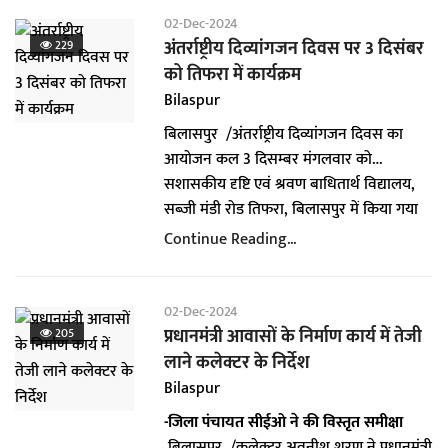
a
02-Dec-2024
t
अंतर्राष्ट्रीय दिव्यांगजन दिवस पर 3 दिसंबर
229
i
को तिफरा में कार्यक्रम
o
Bilaspur
n
बिलासपुर /अंतर्राष्ट्रीय दिव्यांगजन दिवस का
आयोजन कल 3 दिसम्बर मंगलवार को
सशासकीय दृष्टि एवं श्रवण बाधितार्थ विद्यालय,
सब्जी मंडी रोड तिफरा, बिलासपुर में किया गया
है। जिसमें प्रथम सत्र में अपरान्ह 12 बजे से
Continue Reading...
सांस्कृतिक कार्यक्रम का प्रदर्शन दिव्यांगों द्वारा
किया जावेगा। एवं दूसरे सत्र में अपरान्ह 03 बजे
मुख्य अतिथि श्री धरमलाल कौशिक, बिल्हा
02-Dec-2024
विधायक एवं पूर्व अध्यक्ष विधानसभा छ.ग. तथा
प्रधानमंत्री आवासों के निर्माण कार्य में तेजी
205
जिले के विधायकों तथा अन्य जनप्रतिनिधियों की
लाने कलेक्टर के निर्देश
उपस्थिति में 133 दिव्यांग हितग्राहियों को मोट्राईज्ड
Bilaspur
ट्रायसायकल एवं अन्य सहायक उपकरण का
-जिला पंचायत सीईओ ने की विस्तृत समीक्षा
वितरण जनरल इन्शुरेन्स कम्पनी के सीएसआर
बिलासपुर, /कलेक्टर अवनीश शरण ने प्रधानमंत्री