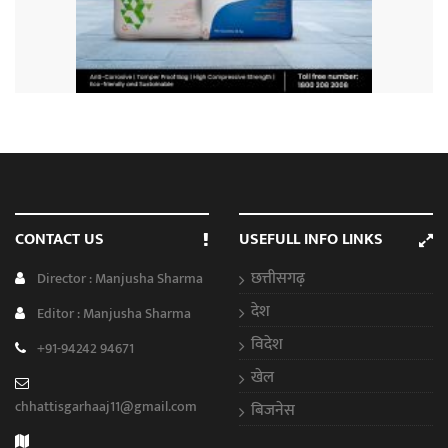
CONTACT US
USEFULL INFO LINKS
छत्तीसगढ़
Director : Manjusha Sharma
देश
Editor : Manjusha Sharma
विदेश
+91-94242 94671
खेल
chhattisgarhaaj11@gmail.com
बिजनेस