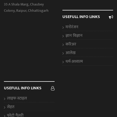
35 A Shala Marg, Chaubey
Colony, Raipur, Chhattisgarh
USEFULL INFO LINKS
मनोरंजन
ज्ञान विज्ञान
करिअर
आलेख
धर्म-अध्यात्म
USEFULL INFO LINKS
लाइफ स्टाइल
सेहत
फोटो गैलरी