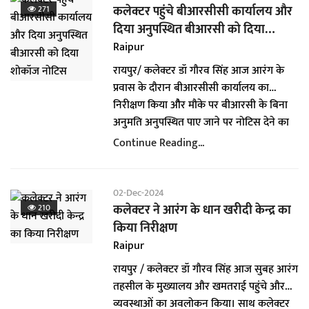
एवं सफाई का व्यवस्था का तत्काल निराकरण
निर्देश दिए कि इन्हें नियमानुसार योजना का लाभ
कलेक्टर पहुंचे बीआरसीसी कार्यालय और
271
करवाया। इसके लिए आयोजक मंडल द्वारा खुशी
दिया जाए। तहसील और एसडीएम कार्यालय
दिया अनुपस्थित बीआरसी को दिया
व्यक्त की गई।
निरीक्षण के दौरान कोर्ट में गए और पुराने प्रकरणों
शोकॉज नोटिस
Raipur
की जानकारी लेते हुए समय पर निराकरण करने
रायपुर/ कलेक्टर डॉ गौरव सिंह आज आरंग के
कहा। इस अवसर पर जिला पंचायत के मुख्य
प्रवास के दौरान बीआरसीसी कार्यालय का
कार्यपालन अधिकारी श्री विश्वदीप, सीएमएचओ
निरीक्षण किया औैर मौके पर बीआरसी के बिना
श्री मिथिलेश चौधरी, जिला शिक्षा अधिकारी श्री
अनुमति अनुपस्थित पाए जाने पर नोटिस देने का
विजय खंडेलवाल, एसडीएम श्री पुष्पेन्द्र शर्मा,
निर्देश दिए। उन्होंने कार्यालय के हर कमरों का
Continue Reading...
तहसीलदार श्रीमती सीता शुक्ला सहित अन्य
निरीक्षण किया और साफ-सफाई ना रहने पर
संबंधित अधिकारी उपस्थित थे।
नाराजगी जताई। डॉ सिंह ने स्टोर रूम में पुराने
सामान के रिकार्ड की जानकारी ली और अध्ययन
02-Dec-2024
सामाग्री को बच्चों के मध्य वितरित करने के निर्देश
कलेक्टर ने आरंग के धान खरीदी केन्द्र का
210
दिए। इस अवसर पर जिला पंचायत के मुख्य
किया निरीक्षण
कार्यपालन अधिकारी श्री विश्वदीप, सीएमएचओ
Raipur
श्री मिथिलेश चौधरी, जिला शिक्षा अधिकारी श्री
रायपुर / कलेक्टर डॉ गौरव सिंह आज सुबह आरंग
विजय खंडेलवाल, एसडीएम श्री पुष्पेन्द्र शर्मा,
तहसील के मुख्यालय और खमतराई पहुंचे और
तहसीलदार श्रीमती सीता शुक्ला सहित अन्य
व्यवस्थाओं का अवलोकन किया। साथ कलेक्टर