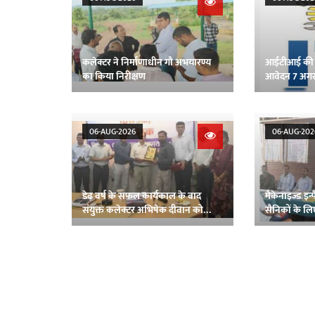
कलेक्टर ने निर्माणाधीन गौ अभयारण्य
आईटीआई की पर
का किया निरीक्षण
आवेदन 7 अगस
06-AUG-2026
06-AUG-202
डेढ़ वर्ष के सफल कार्यकाल के बाद
मैकेनाइज्ड इन्फैंट
संयुक्त कलेक्टर अभिषेक दीवान को
सैनिकों के लि
भावभीनी विदाई
आयोजित