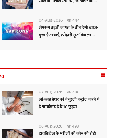
साल के निचले स्तर पर, नए ऑर्डर की
रफ्तार सुस्त: पीएमआई
04-Aug-2026
444
सैमसंग बढ़ती लागत के बीच देगी ब्याज-
मुक्त ईएमआई, त्योहारी छूट विकल्पः
सीईओ
हत
07-Aug-2026
214
लो-ब्लड प्रेशर को नेचुरली कंट्रोल करने में
हैं फायदेमंद हैं ये 10 फूड्स
06-Aug-2026
493
डायबिटीज के मरीजों को कौन सी रोटी