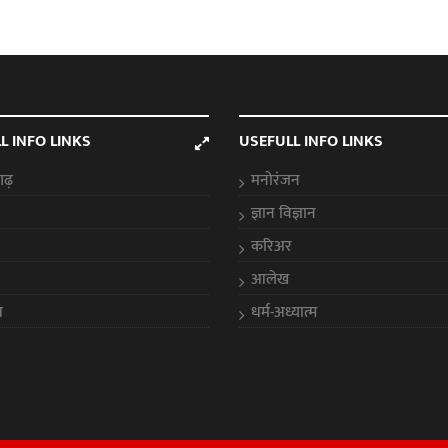
L INFO LINKS
USEFULL INFO LINKS
गढ़
मनोरंजन
ज्ञान विज्ञान
करिअर
आलेख
स
धर्म-अध्यात्म