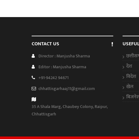
CONTACT US
USEFUL
छत्तीस
Director : Manjusha Sharma
देश
Editor : Manjusha Sharma
विदेश
+91-94242 94671
खेल
chhattisgarhaaj11@gmail.com
बिजने
35 A Shala Marg, Chaubey Colony, Raipur,
Chhattisgarh