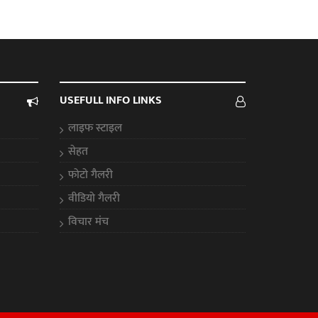
USEFULL INFO LINKS
लाइफ स्टाइल
सेहत
फोटो गैलरी
वीडियो गैलरी
विचार मंच