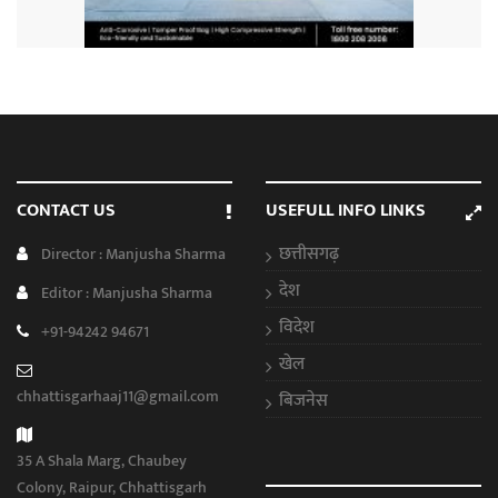
CONTACT US
USEFULL INFO LINKS
छत्तीसगढ़
Director : Manjusha Sharma
देश
Editor : Manjusha Sharma
विदेश
+91-94242 94671
खेल
chhattisgarhaaj11@gmail.com
बिजनेस
35 A Shala Marg, Chaubey
Colony, Raipur, Chhattisgarh