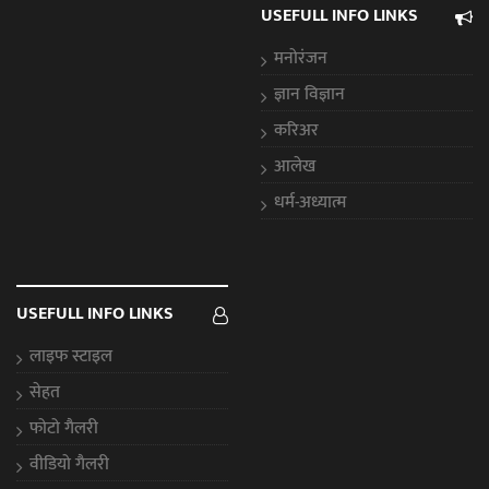
USEFULL INFO LINKS
मनोरंजन
ज्ञान विज्ञान
करिअर
आलेख
धर्म-अध्यात्म
USEFULL INFO LINKS
लाइफ स्टाइल
सेहत
फोटो गैलरी
वीडियो गैलरी