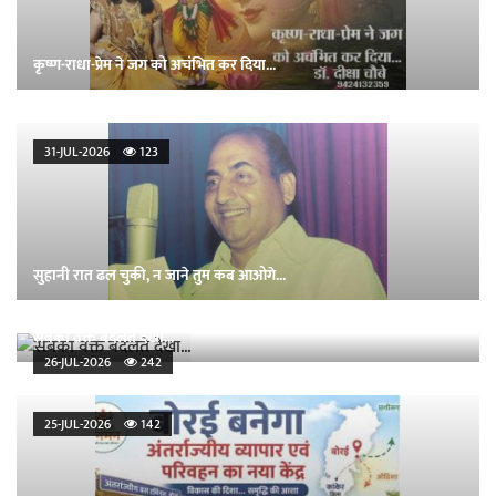
कृष्ण-राधा-प्रेम ने जग को अचंभित कर दिया...
31-JUL-2026
123
सुहानी रात ढल चुकी, न जाने तुम कब आओगे...
सबका वक्त बदलते देखा...
26-JUL-2026
242
25-JUL-2026
142