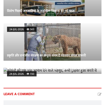
विशेष पिछड़ी जनजातियों के सर्वांगीण विकास की नई पहल
24-JUL-2026
143
प्रकृति और वन्यजीव संरक्षण का अनूठा संगम है नंदनवन जंगल सफारी
कॉमेडी को एक नया आयाम देने वाले महमूद, कभी ड्राइवर हुआ करते थे
24-JUL-2026
150
LEAVE A COMMENT