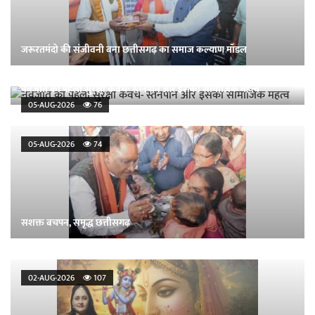
जरूरतमंदो की संजीवनी बना छत्तीसगढ़ का समाज कल्याण मॉडल
नवजात का पहला सुरक्षा कवच- स्तनपान और इसका सामाजिक महत्व
05-AUG-2026
76
05-AUG-2026
74
सशक्त बचपन, समृद्ध छत्तीसगढ़
02-AUG-2026
107