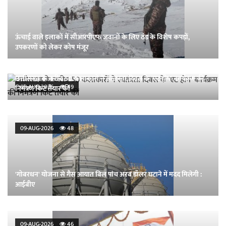
ऊंचाई वाले इलाकों में सीआरपीएफ जवानों के लिए ठंड के विशेष कपड़ों,
उपकरणों को लेकर कोष मंजूर
छत्तीसगढ़ के करीब 50 कलाकारों ने स्वतंत्रता दिवस के 'एट होम' कार्यक्रम की
09-AUG-2026
49
निमंत्रण किट तैयार कीं
09-AUG-2026
48
'गोबरधन' योजना से गैस आयात बिल पांच अरब डॉलर घटाने में मदद मिलेगी :
आईबीए
09-AUG-2026
46