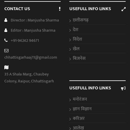
CONTACT US
USEFULL INFO LINKS
छत्तीसगढ़
Director : Manjusha Sharma
देश
Editor : Manjusha Sharma
विदेश
+91-94242 94671
खेल
chhattisgarhaaj11@gmail.com
बिजनेस
35 A Shala Marg, Chaubey
Colony, Raipur, Chhattisgarh
USEFULL INFO LINKS
मनोरंजन
ज्ञान विज्ञान
करिअर
आलेख