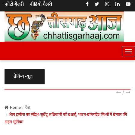
फोटो गैलरी
वीडियो गैलरी
T
o
g
g
ब्रेकिंग न्यूज़
l
e
/
N
a
Home
देश
शेख हसीना का संदेश: सुवेंदु अधिकारी को बधाई, भारत-बांग्लादेश रिश्तों में बंगाल की
v
अहम भूमिका
i
g