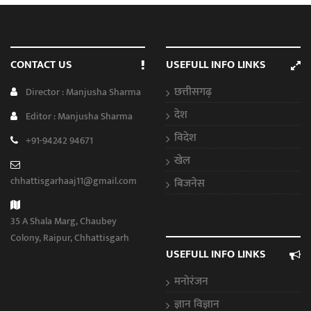
CONTACT US
USEFULL INFO LINKS
छत्तीसगढ़
Director : Manjusha Sharma
देश
Editor : Manjusha Sharma
विदेश
+91-94242 94671
खेल
chhattisgarhaaj11@gmail.com
बिजनेस
35 A Shala Marg, Chaubey
Colony, Raipur, Chhattisgarh
USEFULL INFO LINKS
मनोरंजन
ज्ञान विज्ञान