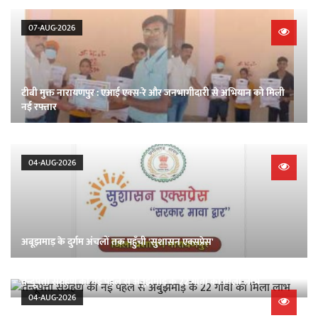
07-AUG-2026
टीबी मुक्त नारायणपुर : एआई एक्स-रे और जनभागीदारी से अभियान को मिली
नई रफ्तार
04-AUG-2026
​अबूझमाड़ के दुर्गम अंचलों तक पहुँची 'सुशासन एक्सप्रेस'
तेन्दूपत्ता संग्रहण की नई पहल से अबुझमाड़ के 22 गांवों को मिला लाभ
04-AUG-2026