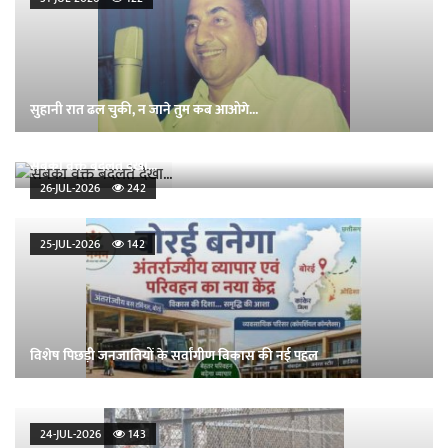
सुहानी रात ढल चुकी, न जाने तुम कब आओगे...
सबका वक्त बदलते देखा...
26-JUL-2026
242
25-JUL-2026
142
विशेष पिछड़ी जनजातियों के सर्वांगीण विकास की नई पहल
24-JUL-2026
143