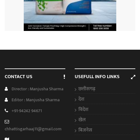
CONTACT US
USEFULL INFO LINKS
छत्तीसगढ़
Director : Manjusha Sharma
देश
Editor : Manjusha Sharma
विदेश
+91-94242 94671
खेल
chhattisgarhaaj11@gmail.com
बिजनेस