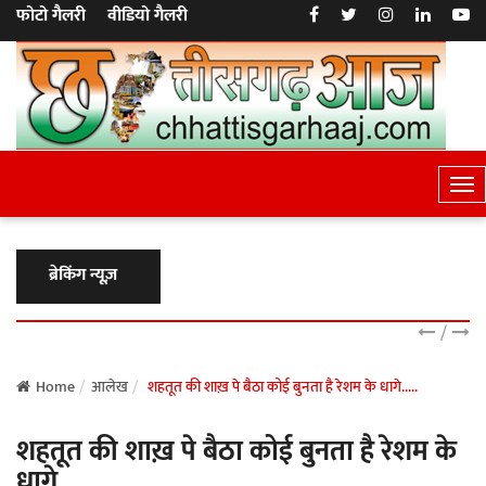
फोटो गैलरी
वीडियो गैलरी
T
o
g
g
ब्रेकिंग न्यूज़
l
e
/
N
a
Home
आलेख
शहतूत की शाख़ पे बैठा कोई बुनता है रेशम के धागे.....
v
शहतूत की शाख़ पे बैठा कोई बुनता है रेशम के
i
g
धागे.....