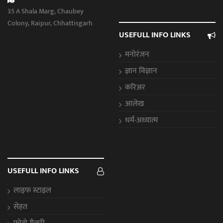
35 A Shala Marg, Chaubey
Colony, Raipur, Chhattisgarh
USEFULL INFO LINKS
मनोरंजन
ज्ञान विज्ञान
करिअर
आलेख
धर्म-अध्यात्म
USEFULL INFO LINKS
लाइफ स्टाइल
सेहत