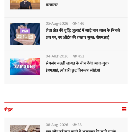
बरकरार
05-Aug-2026
446
सेवा क्षेत्र की वृद्धि जुलाई में साढ़े चार साल के निचले
स्तर पर, नए ऑर्डर की रफ्तार सुस्त: पीएमआई
04-Aug-2026
452
सैमसंग बढ़ती लागत के बीच देगी ब्याज-मुक्त
ईएमआई, त्योहारी छूट विकल्पः सीईओ
सेहत
08-Aug-2026
38
क्या लौंग दर्द कम करने में असरदार है? जानें इसके