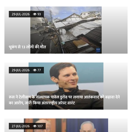
29-JUL-2026
93
भूकंप से 13 लोगों की मौत
29-JUL-2026
77
रूस ने टेलीग्राम के संस्थापक पावेल डुरोव पर लगाया आतंकवाद को बढ़ावा देने
का आरोप, जारी किया अंतरराष्ट्रीय अरेस्ट वारंट
27-JUL-2026
107