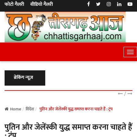
फोटो गैलरी
वीडियो गैलरी
T
o
g
g
ब्रेकिंग न्यूज़
l
e
/
N
a
Home
विदेश
पुतिन और जेलेंस्की युद्ध समाप्त करना चाहते हैं : ट्रंप
v
पुतिन और जेलेंस्की युद्ध समाप्त करना चाहते हैं
i
g
: ट्रंप