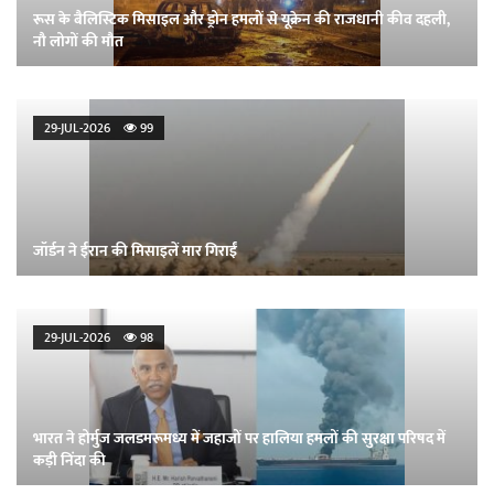
रूस के बैलिस्टिक मिसाइल और ड्रोन हमलों से यूक्रेन की राजधानी कीव दहली,
नौ लोगों की मौत
29-JUL-2026
99
जॉर्डन ने ईरान की मिसाइलें मार गिराईं
29-JUL-2026
98
भारत ने होर्मुज जलडमरूमध्य में जहाजों पर हालिया हमलों की सुरक्षा परिषद में
कड़ी निंदा की