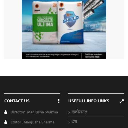
CONTACT US
USEFULL INFO LINKS
छत्तीसगढ़
Director : Manjusha Sharma
देश
Editor : Manjusha Sharma