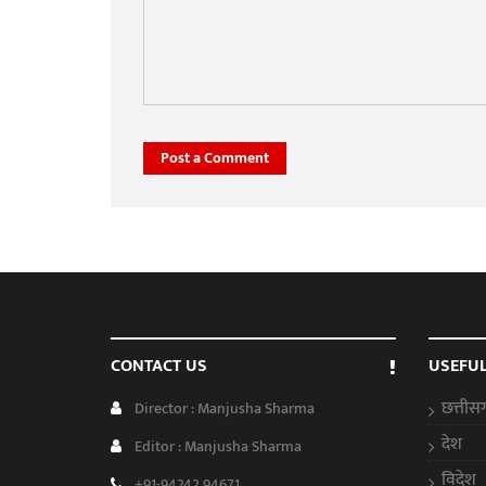
Post a Comment
CONTACT US
USEFUL
छत्तीस
Director : Manjusha Sharma
देश
Editor : Manjusha Sharma
विदेश
+91-94242 94671