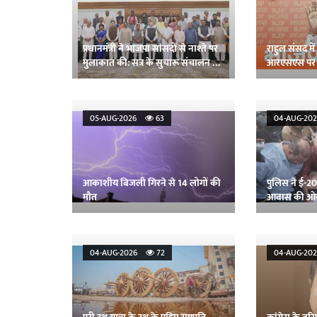
प्रधानमंत्री ने भाजपा सांसदों से नाश्ते पर
राहुल संसद में 
मुलाकात की: सत्र के सुचारू संचालन पर
आरएसएस पर नि
दिया जोर
भाजपा
05-AUG-2026
63
04-AUG-2
आकाशीय बिजली गिरने से 14 लोगों की
पुलिस ने ई-20 पे
मौत
आवास की ओर 
और अन्य को 
04-AUG-2026
72
04-AUG-2