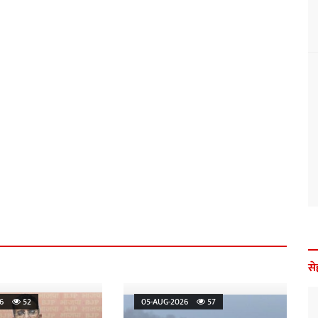
से
026
52
05-AUG-2026
57