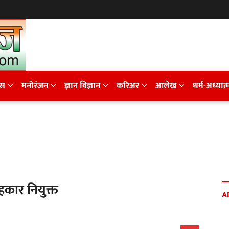
ेस
मनोरंजन
ज्ञान विज्ञान
करिअर
आलेख
धर्म-अध्यात्
हकार नियुक्त
A