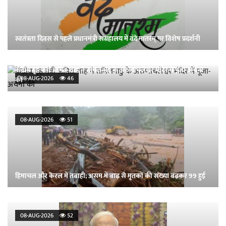
स्वतंत्रता दिवस से पहले प्रधानमंत्री संग्रहालय में वंदे मातरम् पर विशेष प्रदर्शनी
केंद्रीय गृह मंत्री अमित शाह ने तमिलनाडु के अरुणाचलेश्वर मंदिर में पूजा-अर्चना
08-AUG-2026
46
की
08-AUG-2026
51
हिमाचल और केरल में तबाही; असम में बाढ़ से मृतकों की संख्या बढ़कर 99 हुई
08-AUG-2026
52