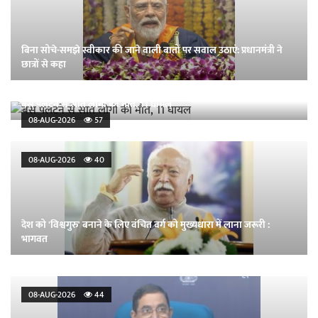
बिना सोचे-समझे स्वीकार की जाने वाली बातों पर सवाल उठाएं: प्रधानमंत्री ने
छात्रों से कहा
बस पलटने से सात लोगों की मौत, 11 घायल
08-AUG-2026
57
08-AUG-2026
40
देश को 'विश्वगुरु' बनाने के लिए वंचित वर्ग को मुख्यधारा में लाना जरूरी :
भागवत
08-AUG-2026
44