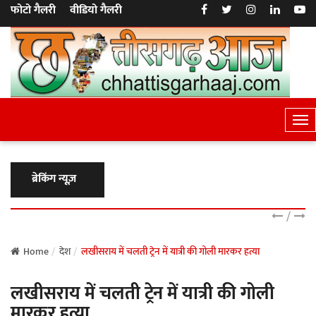
फोटो गैलरी
वीडियो गैलरी
T
o
g
g
ब्रेकिंग न्यूज़
l
e
/
N
a
Home
देश
लखीसराय में चलती ट्रेन में यात्री की गोली मारकर हत्या
v
लखीसराय में चलती ट्रेन में यात्री की गोली
i
g
मारकर हत्या