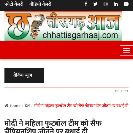
फोटो गैलरी
वीडियो गैलरी
T
o
g
g
ब्रेकिंग न्यूज़
l
e
/
N
a
Home
देश
मोदी ने महिला फुटबॉल टीम को सैफ चैंपियनशिप जीतने पर बधाई दी
v
मोदी ने महिला फुटबॉल टीम को सैफ
i
g
चैंपियनशिप जीतने पर बधाई दी