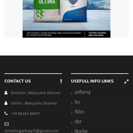
CONTACT US
USEFULL INFO LINKS
छत्तीसगढ़
Director : Manjusha Sharma
देश
Editor : Manjusha Sharma
विदेश
+91-94242 94671
खेल
chhattisgarhaaj11@gmail.com
बिजनेस