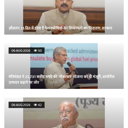
औसतन 21 दिन में होता है पेंशनभोगियों की शिकायतों का निवारण: सरकार
06-AUG-2026
50
मंत्रिमंडल ने 23,731 करोड़ रुपये की 'गोबरधन' योजना को दी मंजूरी, बायोगैस
उत्पादन बढ़ाने पर जोर
06-AUG-2026
42