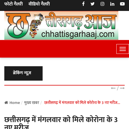
फोटो गैलरी
वीडियो गैलरी
T
o
g
g
ब्रेकिंग न्यूज़
l
e
/
N
a
Home
मुख्य खबर
छत्तीसगढ़ में मंगलवार को मिले कोरोना के 3 नए मरीज...
v
छत्तीसगढ़ में मंगलवार को मिले कोरोना के 3
i
g
नए मरीज...