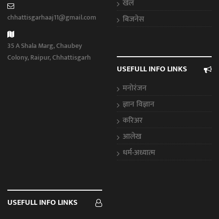
खेल
chhattisgarhaaj11@gmail.com
बिजनेस
35 A Shala Marg, Chaubey
Colony, Raipur, Chhattisgarh
USEFULL INFO LINKS
मनोरंजन
ज्ञान विज्ञान
करिअर
आलेख
धर्म-अध्यात्म
USEFULL INFO LINKS