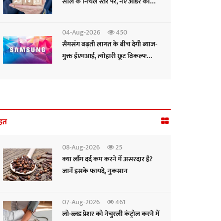
साल के निचले स्तर पर, नए ऑर्डर की
रफ्तार सुस्त: पीएमआई
04-Aug-2026
450
सैमसंग बढ़ती लागत के बीच देगी ब्याज-
मुक्त ईएमआई, त्योहारी छूट विकल्पः
सीईओ
हत
08-Aug-2026
25
क्या लौंग दर्द कम करने में असरदार है?
जानें इसके फायदे, नुकसान
07-Aug-2026
461
लो-ब्लड प्रेशर को नेचुरली कंट्रोल करने में