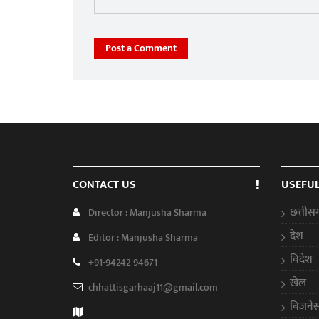
Post a Comment
CONTACT US
USEFUL
छत्तीस
Director : Manjusha Sharma
देश
Editor : Manjusha Sharma
विदेश
+91-94242 94671
खेल
chhattisgarhaaj11@gmail.com
बिजने