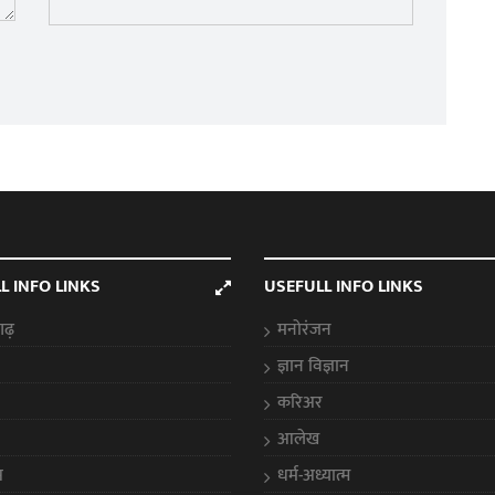
L INFO LINKS
USEFULL INFO LINKS
गढ़
मनोरंजन
ज्ञान विज्ञान
करिअर
आलेख
स
धर्म-अध्यात्म