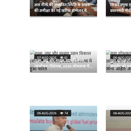
अल नीनो की संभावित स्थिति के प्रभाव
शिअद प्रमुख स
की समीक्षा की गई खरीफ सम्मेलन में
प्रधानमंत्री म
07-AUG-2026
61
06-AUG-2
सूक्ष्म, लघु और मध्यम उद्यम विकास
युवा शोधकर्ता
(संशोधन) विधेयक, 2026 लोभसभा में
आयुर्वेद को प
हुआ पारित
जाना चाहिए:
06-AUG-2026
74
06-AUG-2