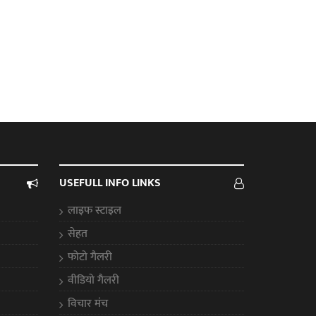
USEFULL INFO LINKS
लाइफ स्टाइल
सेहत
फोटो गैलरी
वीडियो गैलरी
विचार मंच