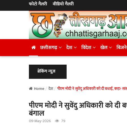
फोटो गैलरी
वीडियो गैलरी
छत्तीसगढ़
देश
विदेश
खेल
बिजन
ब्रेकिंग न्यूज़
Home
देश
पीएम मोदी ने सुवेंदु अधिकारी को दी बधाई, कहा- स
पीएम मोदी ने सुवेंदु अधिकारी को दी
बंगाल
09-May-2026
79