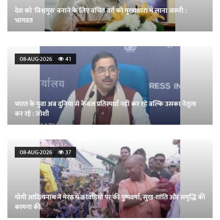
देश को 'विश्वगुरु' बनाने के लिए वंचित वर्ग को मुख्यधारा में लाना जरूरी :
भागवत
08-AUG-2026
41
भारत के युवा अब दुनिया से केवल प्रतिस्पर्धा नहीं कर रहे बल्कि उसका नेतृत्व
कर रहे : जोशी
08-AUG-2026
37
योगी आदित्यनाथ ने मेरठ में कांवड़ियों पर की पुष्पवर्षा, सुख-शांति और समृद्धि की
कामना की