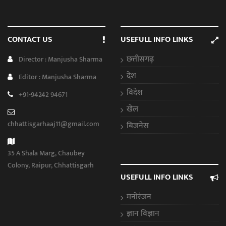
CONTACT US
USEFULL INFO LINKS
छत्तीसगढ़
Director : Manjusha Sharma
देश
Editor : Manjusha Sharma
विदेश
+91-94242 94671
खेल
chhattisgarhaaj11@gmail.com
बिजनेस
35 A Shala Marg, Chaubey
Colony, Raipur, Chhattisgarh
USEFULL INFO LINKS
मनोरंजन
ज्ञान विज्ञान