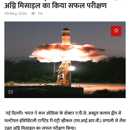
अग्नि मिसाइल का किया सफल परीक्षण
a
t
09-May-2026
114
i
o
n
नई दिल्ली। भारत ने कल ओडिसा के डॉक्‍टर ए.पी.जे. अब्दुल कलाम द्वीप से
मल्टीपल इंडिपेंडेंटली टार्गेटेड री-एंट्री व्हीकल (एम.आई.आर.वी.) प्रणाली से लैस
उन्नत अग्नि मिसाइल का सफल परीक्षण किया।