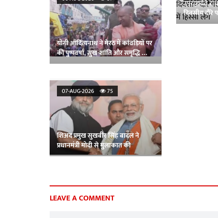
उपराष्ट्रपति र
दिवसीय दौरे पर
में हिस्सा लेंगे
योगी आदित्यनाथ ने मेरठ में कांवड़ियों पर
की पुष्पवर्षा, सुख-शांति और समृद्धि की
कामना की
07-AUG-2026
75
शिअद प्रमुख सुखबीर सिंह बादल ने
प्रधानमंत्री मोदी से मुलाकात की
LEAVE A COMMENT