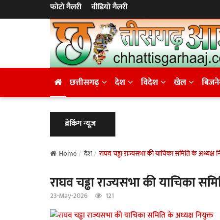
फोटो गैलरी
वीडियो गैलरी
छत्तीसगढ़
देश
विदेश
खेल
बिजन
ब्रेकिंग न्यूज़
Home
देश
राघव चड्ढा राज्यसभा की याचिका समिति के अध्यक्ष नि
राघव चड्ढा राज्यसभा की याचिका समिति
23-May-2026
121