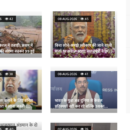
026
42
08-AUG-2026
45
रल में तबाही; असम में
बिना सोचे-समझे स्वीकार की जाने वाली
ं की संख्या बढ़कर 99 हुई
बातों पर सवाल उठाएं: प्रधानमंत्री ने छात्रों
से कहा
026
38
08-AUG-2026
41
ुरु' बनाने के लिए वंचित
भारत के युवा अब दुनिया से केवल
ारा में लाना जरूरी :
प्रतिस्पर्धा नहीं कर रहे बल्कि उसका
नेतृत्व कर रहे : जोशी
026
40
07-AUG-2026
76