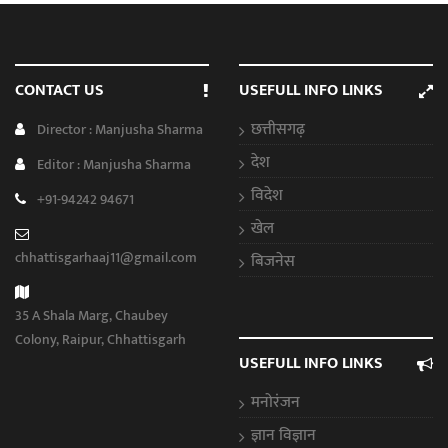
CONTACT US
USEFULL INFO LINKS
छत्तीसगढ़
Director : Manjusha Sharma
देश
Editor : Manjusha Sharma
विदेश
+91-94242 94671
खेल
chhattisgarhaaj11@gmail.com
बिजनेस
35 A Shala Marg, Chaubey
Colony, Raipur, Chhattisgarh
USEFULL INFO LINKS
मनोरंजन
ज्ञान विज्ञान