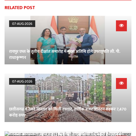
RELATED POST
07-AUG-2026
रायपुर एम्स के तृतीय दीक्षांत समारोह में मुख्य अतिथि होंगे उपराष्ट्रपति सी. पी.
राधाकृष्णन
07-AUG-2026
छत्तीसगढ़ में रेलवे विस्तार को मिली रफ्तार, वार्षिक बजट आवंटन बढ़कर 7,470
करोड़ रुपए
मतदाता जागरूकता क्लब (ELC) के नोडल अधिकारियों एवं कैंपस एंबेसडर को