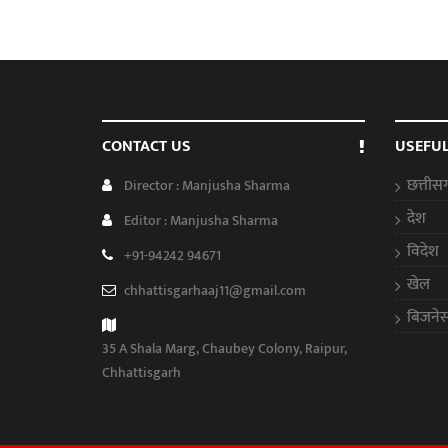
CONTACT US
USEFUL
छत्तीस
Director : Manjusha Sharma
देश
Editor : Manjusha Sharma
विदेश
+91-94242 94671
खेल
chhattisgarhaaj11@gmail.com
बिजने
35 A Shala Marg, Chaubey Colony, Raipur,
Chhattisgarh