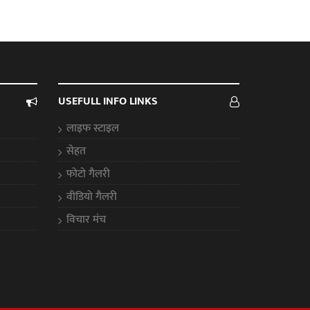
USEFULL INFO LINKS
लाइफ स्टाइल
सेहत
फोटो गैलरी
वीडियो गैलरी
विचार मंच