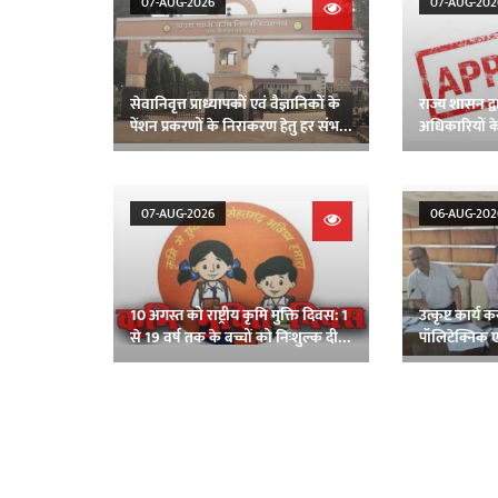
07-AUG-2026
07-AUG-202
सेवानिवृत्त प्राध्यापकों एवं वैज्ञानिकों के
राज्य शासन द्व
पेंशन प्रकरणों के निराकरण हेतु हर संभव
अधिकारियों के
प्रयास: कृषि विश्वविद्यालय प्रशासन
07-AUG-2026
06-AUG-202
10 अगस्त को राष्ट्रीय कृमि मुक्ति दिवस: 1
उत्कृष्ट कार्
से 19 वर्ष तक के बच्चों को निःशुल्क दी
पॉलिटेक्निक एव
जाएगी एल्बेंडाजोल
का हुआ सम्मा