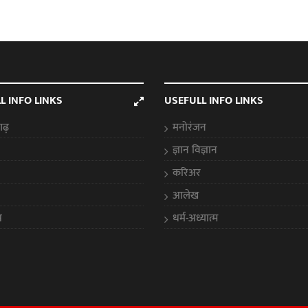
L INFO LINKS
USEFULL INFO LINKS
गढ़
मनोरंजन
ज्ञान विज्ञान
करिअर
आलेख
स
धर्म-अध्यात्म