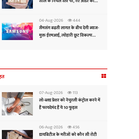
साल के निचले स्तर पर, नए ऑर्डर की
रफ्तार सुस्त: पीएमआई
04-Aug-2026
444
सैमसंग बढ़ती लागत के बीच देगी ब्याज-
मुक्त ईएमआई, त्योहारी छूट विकल्पः
सीईओ
हत
07-Aug-2026
113
लो-ब्लड प्रेशर को नेचुरली कंट्रोल करने में
हैं फायदेमंद हैं ये 10 फूड्स
06-Aug-2026
456
डायबिटीज के मरीजों को कौन सी रोटी