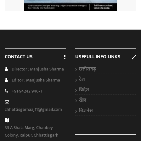
CONTACT US
USEFULL INFO LINKS
छत्तीसगढ़
Director : Manjusha Sharma
देश
Editor : Manjusha Sharma
विदेश
+91-94242 94671
खेल
chhattisgarhaaj11@gmail.com
बिजनेस
35 A Shala Marg, Chaubey
Colony, Raipur, Chhattisgarh