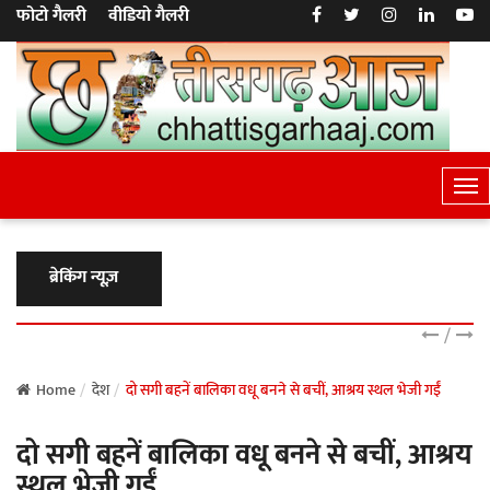
फोटो गैलरी
वीडियो गैलरी
T
o
g
g
ब्रेकिंग न्यूज़
l
e
/
N
a
Home
देश
दो सगी बहनें बालिका वधू बनने से बचीं, आश्रय स्थल भेजी गईं
v
दो सगी बहनें बालिका वधू बनने से बचीं, आश्रय
i
g
स्थल भेजी गईं