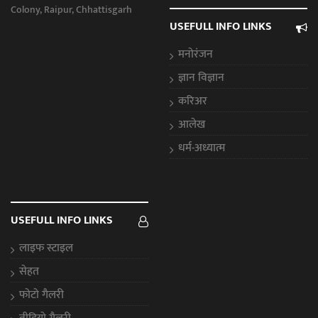
Colony, Raipur, Chhattisgarh
USEFULL INFO LINKS
मनोरंजन
ज्ञान विज्ञान
करिअर
आलेख
धर्म-अध्यात्म
USEFULL INFO LINKS
लाइफ स्टाइल
सेहत
फोटो गैलरी