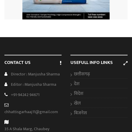
CONTACT US
USEFULL INFO LINKS
छत्तीसगढ़
Director : Manjusha Sharma
देश
Editor : Manjusha Sharma
विदेश
+91-94242 94671
खेल
chhattisgarhaaj11@gmail.com
बिजनेस
35 A Shala Marg, Chaubey