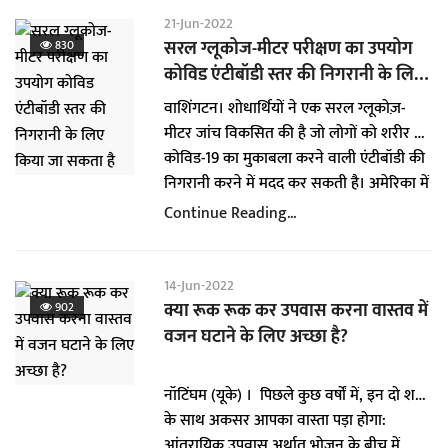
a
21-Jun-2022
t
सरल ग्लूकोज-मीटर परीक्षण का उपयोग
830
i
कोविड एंटीबॉडी स्तर की निगरानी के लिए
o
किया जा सकता है
वाशिंगटन। शोधार्थियों ने एक सरल ग्लूकोज़-
n
मीटर जांच विकसित की है जो लोगों को शरीर में
कोविड-19 का मुकाबला करने वाली एंटीबॉडी की
निगरानी करने में मदद कर सकती है। अमेरिका में
जॉन होपकिंस विश्वविद्यालय की टीम ने कहा कि
Continue Reading...
सरल कोविड-19 जांच तेजी से यह दिखा सकती है
कि क्या व्यक्ति कोरोना वायरस से संक्रमित है या
नहीं। बहरहाल, अगर कोई शख्स संक्रमित मिलता
14-Jun-2022
है तो यह आकलन करने के लिए कोई घरेलू
क्या रूक रूक कर उपवास करना वास्तव में
902
परीक्षण नहीं उपलब्ध नहीं है जो यह बता सके कि
वजन घटाने के लिए अच्छा है?
वह कितने समय तक फिर से संक्रमित होने से
बचा रहेगा। ‘अमेरिकन कैमिकल सोसाइटी' नामक
नॉटिंघम (यूके) । पिछले कुछ वर्षों में, इन दो शब्दों
जर्नल में शोधार्थियों ने सरल सटीक ग्लूकोज़-मीटर
के साथ अकसर आपका वास्ता पड़ा होगा:
आधारित जांच के बारे में बताया है जिसमें नया
आंतरायिक उपवास अर्थात भोजन के बीच में