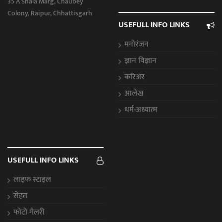
35 A Shala Marg, Chaubey
Colony, Raipur, Chhattisgarh
USEFULL INFO LINKS
मनोरंजन
ज्ञान विज्ञान
करिअर
आलेख
धर्म-अध्यात्म
USEFULL INFO LINKS
लाइफ स्टाइल
सेहत
फोटो गैलरी