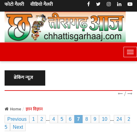
फोटो गैलरी
वीडियो गैलरी
T
o
g
g
ब्रेकिंग न्यूज़
l
e
/
N
a
Home
ज्ञान विज्ञान
v
Previous
1
2
...
4
5
6
7
8
9
10
...
24
2
i
5
Next
g