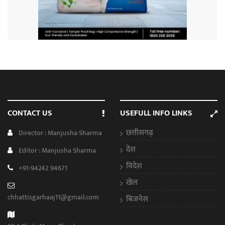
CONTACT US
USEFULL INFO LINKS
छत्तीसगढ़
Director : Manjusha Sharma
देश
Editor : Manjusha Sharma
विदेश
+91-94242 94671
खेल
chhattisgarhaaj11@gmail.com
बिजनेस