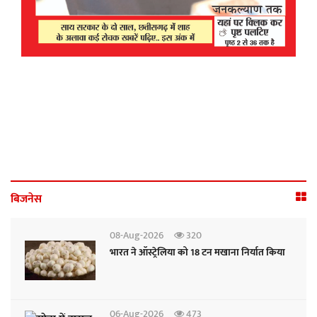
अपनी उपलब्धियों तक पहुंचने के लिए कड़ी मेहनत
कर चुकी हैं।'' माधुरी ने कहा कि फिल्मों की
समीक्षा पहले भी होती थी, लेकिन अब डिजिटल
मीडिया के दौर में हर छोटी-बड़ी बात 'कंटेंट' बन
चुकी है। 'मां-बहन' एक डार्क कॉमेडी फिल्म/
सीरीज है, जिसमें हास्य के साथ गंभीर या
संवेदनशील विषयों को भी दिखाया गया है। इसमें
अभिनेत्री तृप्ति डिमरी, माधुरी दीक्षित के अलावा
सोशल मीडिया इन्फ्लुएंसर धरना दुर्गा और
अभिनेता रवि किशन भी महत्वपूर्ण भूमिकाओं में
नजर आएंगे। यह फिल्म नेटफ्लिक्स पर चार जून
बिजनेस
को रिलीज होगी।
08-Aug-2026
320
भारत ने ऑस्ट्रेलिया को 18 टन मखाना निर्यात किया
06-Aug-2026
473