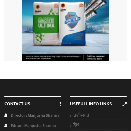
CONTACT US
USEFULL INFO LINKS
छत्तीसगढ़
Director : Manjusha Sharma
देश
Editor : Manjusha Sharma