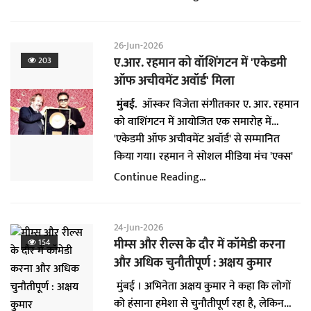
फिल्म्स और सीता फिल्म्स ने बनाया है। यह फिल्म
शुक्रवार को सिनेमाघरों में रिलीज हुई। निर्माताओं
के अनुसार, फिल्म ने पहले दिन दुनियाभर के
26-Jun-2026
बॉक्स ऑफिस पर 27.60 करोड़ रुपये कमाए और
ए.आर. रहमान को वॉशिंगटन में 'एकेडमी
203
अगले दिन 31.8 करोड़ रुपये की कमाई की।
ऑफ अचीवमेंट अवॉर्ड' मिला
दुनियाभर के बॉक्स ऑफिस पर फिल्म की कुल
मुंबई
. ऑस्कर विजेता संगीतकार ए. आर. रहमान
कमाई 59.40 करोड़ हो गयी है। "वेलकम टू द
को वाशिंगटन में आयोजित एक समारोह में
जंगल", "वेलकम" (2007) और "वेलकम बैक"
'एकेडमी ऑफ अचीवमेंट अवॉर्ड' से सम्मानित
(2015) के बाद "वेलकम" फ्रैंचाइजी की तीसरी
किया गया। रहमान ने सोशल मीडिया मंच 'एक्स'
फिल्म है। इस फिल्म से अक्षय की फ्रैंचाइजी में
पर एक पोस्ट के जरिए यह जानकारी साझा की
Continue Reading...
वापसी हो रही है, वह "वेलकम बैक" में नहीं थे।
और प्रतिष्ठित फिल्मकार पीटर जैकसन से प्राप्त
'गोल्डन प्लेट' पुरस्कार की तस्वीरें भी पोस्ट कीं।
उन्होंने कहा, ''आज शाम 'एकेडमी ऑफ अचीवमेंट
24-Jun-2026
अवॉर्ड' प्राप्त कर मैं बेहद सम्मानित महसूस कर
मीम्स और रील्स के दौर में कॉमेडी करना
154
रहा हूं।'' वाशिंगटन स्थित गैर-लाभकारी संगठन 'द
और अधिक चुनौतीपूर्ण : अक्षय कुमार
एकेडमी ऑफ अचीवमेंट' कला, विज्ञान, कारोबार
मुंबई । अभिनेता अक्षय कुमार ने कहा कि लोगों
और लोक सेवा जैसे क्षेत्रों में असाधारण योगदान
को हंसाना हमेशा से चुनौतीपूर्ण रहा है, लेकिन