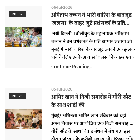
a
06-Jul-2026
t
अमिताभ बच्चन ने भारी बारिश के बावजूद
137
i
'जलसा' के बाहर जुटे प्रशंसकों के प्रति
o
आभार जताया
नयी दिल्ली. ।बॉलीवुड के महानायक अमिताभ
n
बच्चन ने उन प्रशंसकों के प्रति आभार जताया जो
मुंबई में भारी बारिश के बावजूद उनकी एक झलक
पाने के लिए उनके आवास 'जलसा' के बाहर एकत्र
हुए। उन्होंने कहा कि यह उनके लिए बेहद भावुक
Continue Reading...
करने वाला क्षण है। अमिताभ बच्चन पांच दशक से
भी अधिक समय से फिल्म इंडस्ट्री में सक्रिय हैं।
वह हर रविवार अपने आवास के बाहर आकर
05-Jul-2026
अपने प्रशंसकों से मुलाकात करते हैं, जो उनकी
आमिर खान ने निजी समारोह में गौरी स्प्रैट
126
एक झलक पाने के लिए वहां इकट्ठा होते हैं।
के साथ शादी की
अभिनेता यह वर्षों से करते आ रहे हैं। अभिनेता ने
मुंबई/
अभिनेता आमिर खान रविवार को यहां
सोमवार को अपने व्यक्तिगत ब्लॉग पर इस
अपने निवास पर आयोजित एक निजी समारोह में
मुलाकात की तस्वीरें साझा कर कहा कि उनके
गौरी स्प्रैट के साथ विवाह बंधन में बंध गए। इस
प्रशंसक खराब मौसम में भी चाहे बारिश हो या
दौरान परिवार के करीबी सदस्य और फिल्म उद्योग