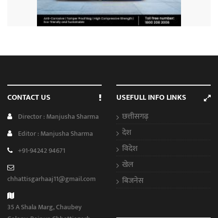
CONTACT US
USEFULL INFO LINKS
छत्तीसगढ़
Director : Manjusha Sharma
देश
Editor : Manjusha Sharma
विदेश
+91-94242 94671
खेल
chhattisgarhaaj11@gmail.com
बिजनेस
35 A Shala Marg, Chaubey