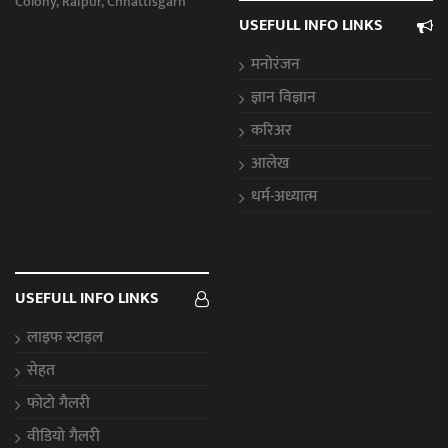
Colony, Raipur, Chhattisgarh
USEFULL INFO LINKS
मनोरंजन
ज्ञान विज्ञान
करिअर
आलेख
धर्म-अध्यात्म
USEFULL INFO LINKS
लाइफ स्टाइल
सेहत
फोटो गैलरी
वीडियो गैलरी