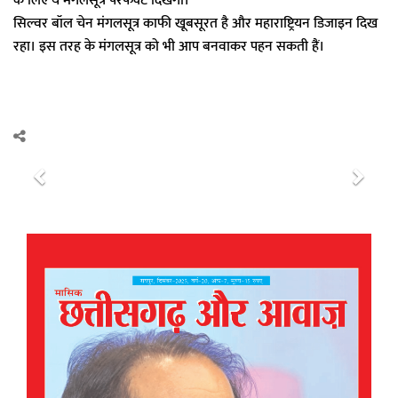
के लिए ये मंगलसूत्र परफेक्ट दिखेगा।
सिल्वर बॉल चेन मंगलसूत्र काफी खूबसूरत है और महाराष्ट्रियन डिजाइन दिख
रहा। इस तरह के मंगलसूत्र को भी आप बनवाकर पहन सकती हैं।
P
N
r
e
e
x
v
t
i
o
u
s