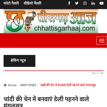
फोटो गैलरी
वीडियो गैलरी
T
o
g
g
ब्रेकिंग न्यूज़
l
e
/
N
a
Home
लाइफ स्टाइल
चांदी की चेन में बनवाएं डेली पहनने वाले मंगलसूत्र
v
चांदी की चेन में बनवाएं डेली पहनने वाले
i
g
मंगलसूत्र