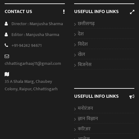
CONTACT US
USEFULL INFO LINKS
छत्तीसगढ़
Director : Manjusha Sharma
देश
Editor : Manjusha Sharma
विदेश
+91-94242 94671
खेल
chhattisgarhaaj11@gmail.com
बिजनेस
35 A Shala Marg, Chaubey
Colony, Raipur, Chhattisgarh
USEFULL INFO LINKS
मनोरंजन
ज्ञान विज्ञान
करिअर