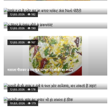
सिर्फ ₹10 में प्लेट भर के बनाएं मार्केट जैसे चिली पोटैटो
12-JUL-2026
182
5 मिनट में तैयार होंगे ये ब्रेकफास्ट
12-JUL-2026
190
12-JUL-2026
167
मसाला पीसकर बनाएं खूब चटपटा सा लौकी का रायता
गलती से भी साथ न रखें ये फल और सब्जियां, बन सकती हैं जहर!
12-JUL-2026
178
फफूंदी लगा आम का अचार भी हो सकता है ठीक
10-JUL-2026
179