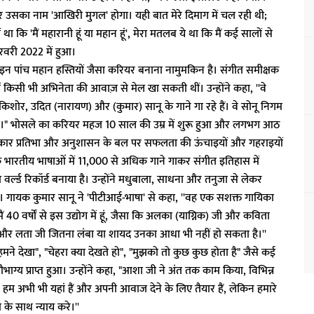
र उसका नाम 'आखिरी मुगल' होगा। यही बात मेरे दिमाग में चल रही थी;
 कि 'मैं महारानी हूं या महान हूं', मेरा मतलब ये था कि मैं कई सालों से
रवरी 2022 में हुआ।
न पांच महान हस्तियों जैसा करियर बनाना नामुमकिन है। संगीत समीक्षक
किसी भी अभिनेता की आवाज़ से मेल खा सकती थीं। उन्होंने कहा, ''वे
श, किशोर, उदित (नारायण) और (कुमार) सानू के गाने गा रहे हैं। वे सोनू निगम
यब है।" भोसले का करियर महज 10 साल की उम्र में शुरू हुआ और लगभग आठ
कार प्रतिभा और अनुशासन के बल पर सफलता की ऊंचाइयों और गहराइयों
क भारतीय भाषाओं में 11,000 से अधिक गाने गाकर संगीत इतिहास में
र्ल्ड रिकॉर्ड बनाया है। उन्होंने मधुबाला, साधना और तनुजा से लेकर
। गायक कुमार सानू ने 'पीटीआई-भाषा' से कहा, ''वह एक सशक्त गायिका
। मैं 40 वर्षों से इस उद्योग में हूं, जैसा कि अलका (याग्निक) जी और कविता
ा और लता जी जितना लंबा या शायद उनका आधा भी नहीं हो सकता है।''
मने देखा", "चेहरा क्या देखते हो", "मुझको तो कुछ कुछ होता है" जैसे कई
ौभाग्य प्राप्त हुआ। उन्होंने कहा, "आशा जी ने अंत तक काम किया, विभिन्न
हम अभी भी यहां हैं और अपनी आवाज देने के लिए तैयार हैं, लेकिन हमारे
त के साथ न्याय करे।''