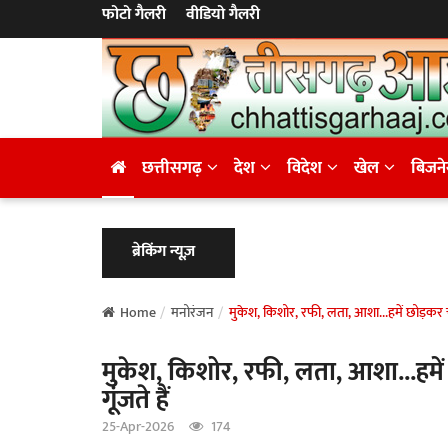
फोटो गैलरी
वीडियो गैलरी
छत्तीसगढ़
देश
विदेश
खेल
बिजन
ब्रेकिंग न्यूज़
Home
मनोरंजन
मुकेश, किशोर, रफी, लता, आशा...हमें छोड़कर
मुकेश, किशोर, रफी, लता, आशा...हम
गूंजते हैं
25-Apr-2026
174