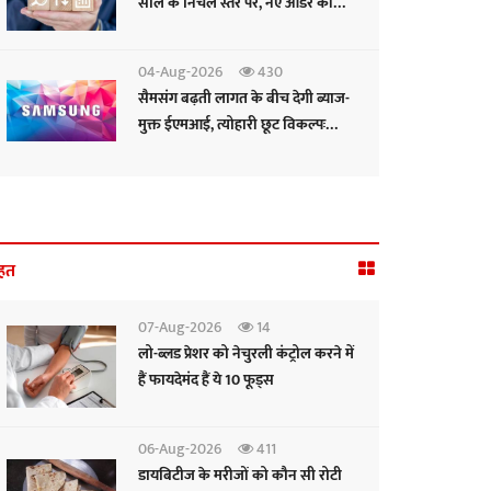
साल के निचले स्तर पर, नए ऑर्डर की
रफ्तार सुस्त: पीएमआई
04-Aug-2026
430
सैमसंग बढ़ती लागत के बीच देगी ब्याज-
मुक्त ईएमआई, त्योहारी छूट विकल्पः
सीईओ
हत
07-Aug-2026
14
लो-ब्लड प्रेशर को नेचुरली कंट्रोल करने में
हैं फायदेमंद हैं ये 10 फूड्स
06-Aug-2026
411
डायबिटीज के मरीजों को कौन सी रोटी