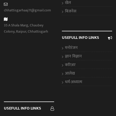
खेल
chhattisgarhaaj11@gmail.com
बिजनेस
35 A Shala Marg, Chaubey
Colony, Raipur, Chhattisgarh
USEFULL INFO LINKS
मनोरंजन
ज्ञान विज्ञान
करिअर
आलेख
धर्म-अध्यात्म
USEFULL INFO LINKS