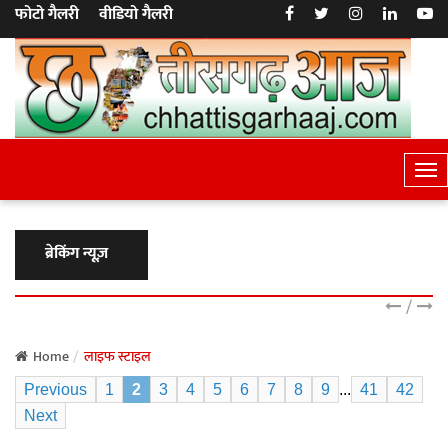
फोटो गैलरी
वीडियो गैलरी
T
o
g
g
ब्रेकिंग न्यूज़
l
e
/
N
a
Home
लाइफ स्टाइल
v
Previous
1
2
3
4
5
6
7
8
9
...
41
42
i
Next
g