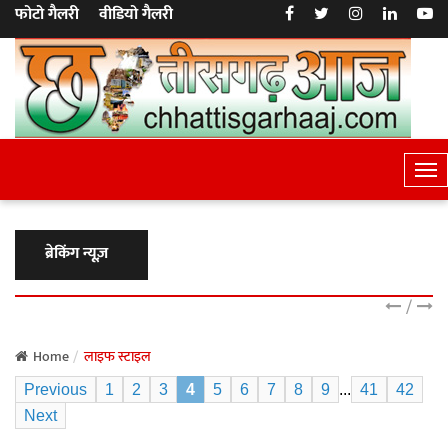
फोटो गैलरी
वीडियो गैलरी
T
o
g
g
ब्रेकिंग न्यूज़
l
e
/
N
a
Home
लाइफ स्टाइल
v
Previous
1
2
3
4
5
6
7
8
9
...
41
42
i
Next
g